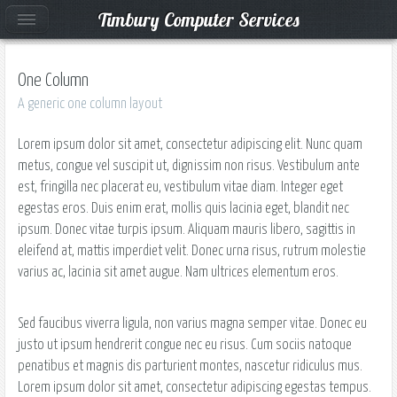
Timbury Computer Services
One Column
A generic one column layout
Lorem ipsum dolor sit amet, consectetur adipiscing elit. Nunc quam
metus, congue vel suscipit ut, dignissim non risus. Vestibulum ante
est, fringilla nec placerat eu, vestibulum vitae diam. Integer eget
egestas eros. Duis enim erat, mollis quis lacinia eget, blandit nec
ipsum. Donec vitae turpis ipsum. Aliquam mauris libero, sagittis in
eleifend at, mattis imperdiet velit. Donec urna risus, rutrum molestie
varius ac, lacinia sit amet augue. Nam ultrices elementum eros.
Sed faucibus viverra ligula, non varius magna semper vitae. Donec eu
justo ut ipsum hendrerit congue nec eu risus. Cum sociis natoque
penatibus et magnis dis parturient montes, nascetur ridiculus mus.
Lorem ipsum dolor sit amet, consectetur adipiscing egestas tempus.