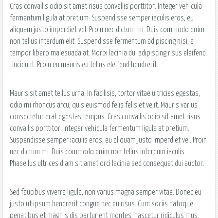
Cras convallis odio sit amet risus convallis porttitor. Integer vehicula
fermentum ligula at pretium. Suspendisse semper iaculis eros, eu
aliquam justo imperdiet vel. Proin nec dictum mi. Duis commodo enim
non tellus interdum elit. Suspendisse fermentum adipiscing nisi, a
tempor libero malesuada at. Morbi lacinia dui adipiscing risus eleifend
tincidunt. Proin eu mauris eu tellus eleifend hendrerit.
Mauris sit amet tellus urna. In facilisis, tortor vitae ultricies egestas,
odio mi rhoncus arcu, quis euismod felis felis et velit. Mauris varius
consectetur erat egestas tempus. Cras convallis odio sit amet risus
convallis porttitor. Integer vehicula fermentum ligula at pretium.
Suspendisse semper iaculis eros, eu aliquam justo imperdiet vel. Proin
nec dictum mi. Duis commodo enim non tellus interdum iaculis.
Phasellus ultrices diam sit amet orci lacinia sed consequat dui auctor.
Sed faucibus viverra ligula, non varius magna semper vitae. Donec eu
justo ut ipsum hendrerit congue nec eu risus. Cum sociis natoque
penatibus et magnis dis parturient montes, nascetur ridiculus mus.